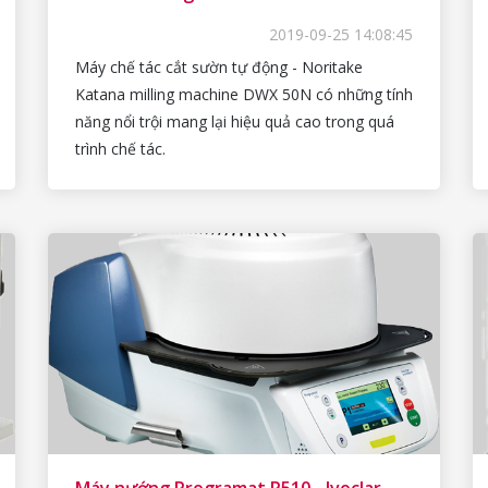
2019-09-25 14:08:45
Máy chế tác cắt sườn tự động - Noritake
Katana milling machine DWX 50N có những tính
năng nổi trội mang lại hiệu quả cao trong quá
trình chế tác.
Máy nướng Programat P510 - Ivoclar