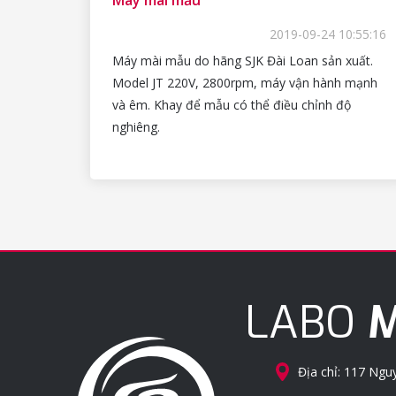
2019-09-24 10:55:16
Máy mài mẫu do hãng SJK Đài Loan sản xuất.
Model JT 220V, 2800rpm, máy vận hành mạnh
và êm. Khay để mẫu có thể điều chỉnh độ
nghiêng.
LABO
M
Địa chỉ: 117 Ng