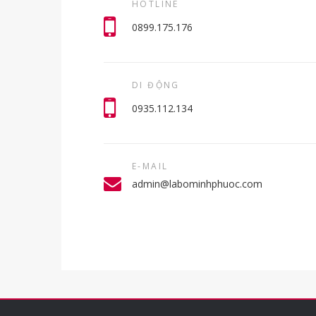
HOTLINE
0899.175.176
DI ĐỘNG
0935.112.134
E-MAIL
admin@labominhphuoc.com